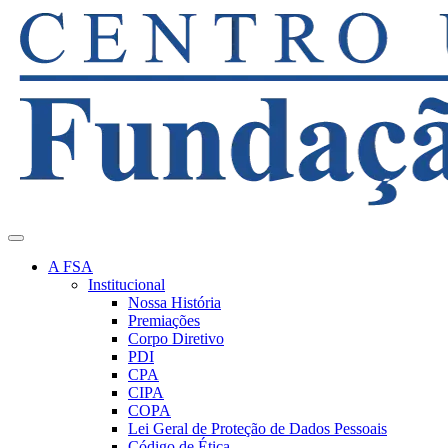
A FSA
Institucional
Nossa História
Premiações
Corpo Diretivo
PDI
CPA
CIPA
COPA
Lei Geral de Proteção de Dados Pessoais
Código de Ética