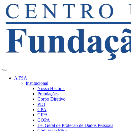
A FSA
Institucional
Nossa História
Premiações
Corpo Diretivo
PDI
CPA
CIPA
COPA
Lei Geral de Proteção de Dados Pessoais
Código de Ética