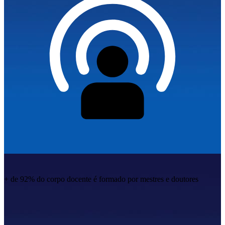
+ de 92% do corpo docente
é formado por mestres e doutores