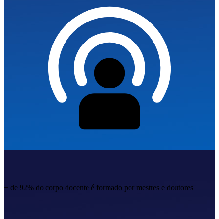
+ de 92% do corpo docente
é formado por mestres e doutores