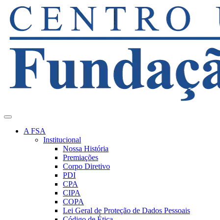
A FSA
Institucional
Nossa História
Premiações
Corpo Diretivo
PDI
CPA
CIPA
COPA
Lei Geral de Proteção de Dados Pessoais
Código de Ética