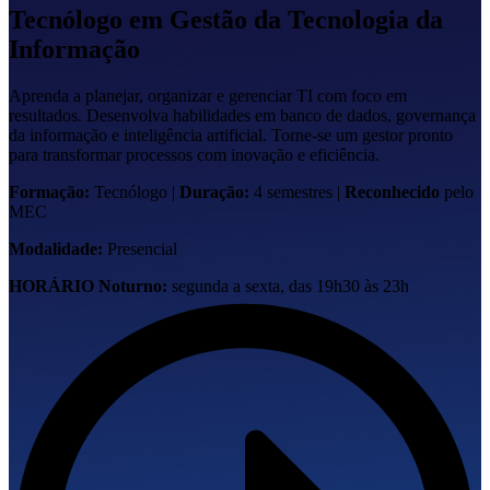
Tecnólogo em
Gestão da Tecnologia da
Informação
Aprenda a planejar, organizar e gerenciar TI com foco em
resultados. Desenvolva habilidades em banco de dados, governança
da informação e inteligência artificial. Torne-se um gestor pronto
para transformar processos com inovação e eficiência.
Formação:
Tecnólogo
|
Duração:
4 semestres
|
Reconhecido
pelo
MEC
Modalidade:
Presencial
HORÁRIO
Noturno:
segunda a sexta, das 19h30 às 23h