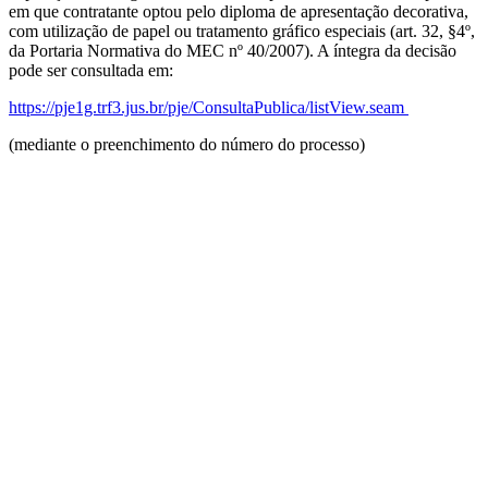
em que contratante optou pelo diploma de apresentação decorativa,
com utilização de papel ou tratamento gráfico especiais (art. 32, §4º,
da Portaria Normativa do MEC nº 40/2007). A íntegra da decisão
pode ser consultada em:
https://pje1g.trf3.jus.br/pje/ConsultaPublica/listView.seam
(mediante o preenchimento do número do processo)