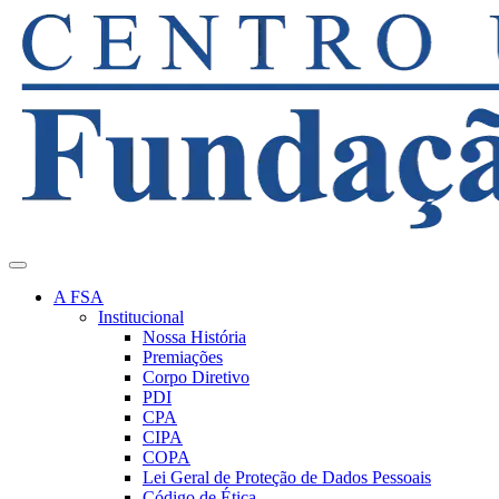
A FSA
Institucional
Nossa História
Premiações
Corpo Diretivo
PDI
CPA
CIPA
COPA
Lei Geral de Proteção de Dados Pessoais
Código de Ética