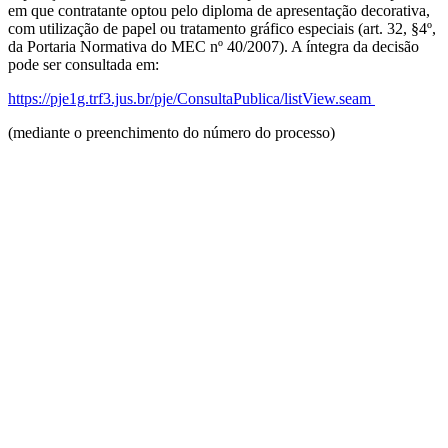
em que contratante optou pelo diploma de apresentação decorativa,
com utilização de papel ou tratamento gráfico especiais (art. 32, §4º,
da Portaria Normativa do MEC nº 40/2007). A íntegra da decisão
pode ser consultada em:
https://pje1g.trf3.jus.br/pje/ConsultaPublica/listView.seam
(mediante o preenchimento do número do processo)