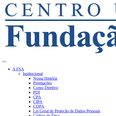
A FSA
Institucional
Nossa História
Premiações
Corpo Diretivo
PDI
CPA
CIPA
COPA
Lei Geral de Proteção de Dados Pessoais
Código de Ética