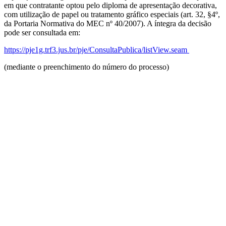
em que contratante optou pelo diploma de apresentação decorativa,
com utilização de papel ou tratamento gráfico especiais (art. 32, §4º,
da Portaria Normativa do MEC nº 40/2007). A íntegra da decisão
pode ser consultada em:
https://pje1g.trf3.jus.br/pje/ConsultaPublica/listView.seam
(mediante o preenchimento do número do processo)