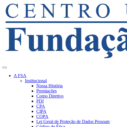
A FSA
Institucional
Nossa História
Premiações
Corpo Diretivo
PDI
CPA
CIPA
COPA
Lei Geral de Proteção de Dados Pessoais
Código de Ética