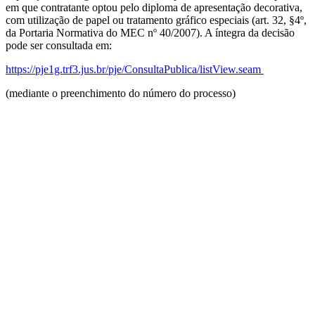
em que contratante optou pelo diploma de apresentação decorativa,
com utilização de papel ou tratamento gráfico especiais (art. 32, §4º,
da Portaria Normativa do MEC nº 40/2007). A íntegra da decisão
pode ser consultada em:
https://pje1g.trf3.jus.br/pje/ConsultaPublica/listView.seam
(mediante o preenchimento do número do processo)