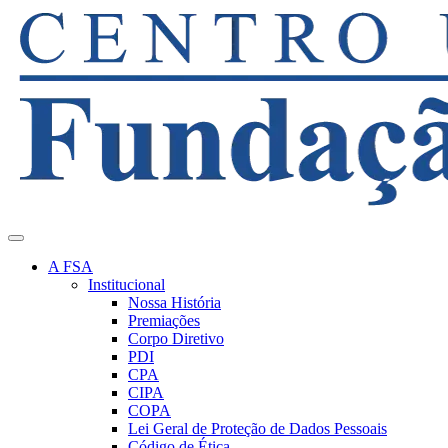
A FSA
Institucional
Nossa História
Premiações
Corpo Diretivo
PDI
CPA
CIPA
COPA
Lei Geral de Proteção de Dados Pessoais
Código de Ética