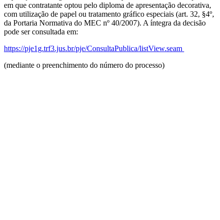
em que contratante optou pelo diploma de apresentação decorativa,
com utilização de papel ou tratamento gráfico especiais (art. 32, §4º,
da Portaria Normativa do MEC nº 40/2007). A íntegra da decisão
pode ser consultada em:
https://pje1g.trf3.jus.br/pje/ConsultaPublica/listView.seam
(mediante o preenchimento do número do processo)